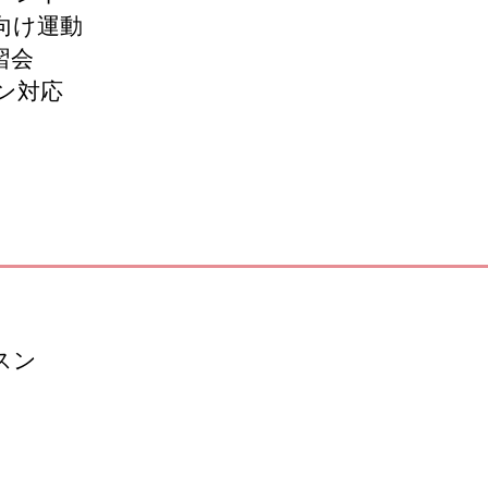
向け運動
習会
ン対応
スン