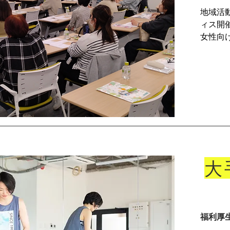
地域活
ィス開
女性向
​
福利厚