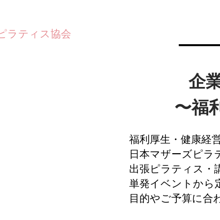
ズピラティス協会
企
〜福
福利厚生・健康経
日本マザーズピラ
出張ピラティス・
単発イベントから
目的やご予算に合