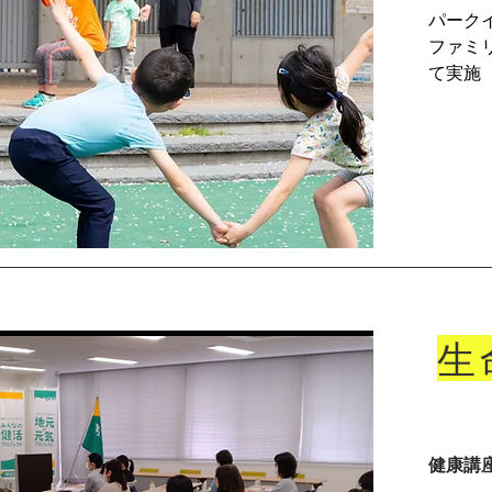
パーク
ファミ
て実施
​
​健康講